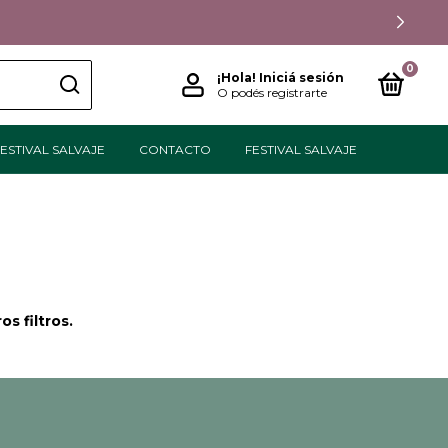
0
¡Hola!
Iniciá sesión
O podés registrarte
ESTIVAL SALVAJE
CONTACTO
FESTIVAL SALVAJE
s filtros.