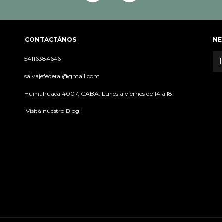
CONTACTÁNOS
NE
541163846461
salvajefederal@gmail.com
Humahuaca 4007, CABA. Lunes a viernes de 14 a 18.
¡Visitá nuestro Blog!