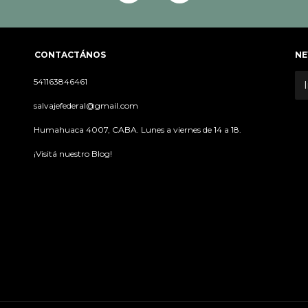
CONTACTÁNOS
NE
541163846461
salvajefederal@gmail.com
Humahuaca 4007, CABA. Lunes a viernes de 14 a 18.
¡Visitá nuestro Blog!