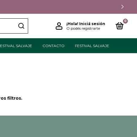
0
¡Hola!
Iniciá sesión
O podés registrarte
ESTIVAL SALVAJE
CONTACTO
FESTIVAL SALVAJE
s filtros.