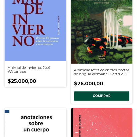
Animal de invierno, José
Animalia Poética en tres poetas
Watanabe
de lengua alemana, Gertrud
Kolmar, Rainer Maria Rilke,
$25.000,00
Paul Robert Zech
$26.000,00
COMPRAR