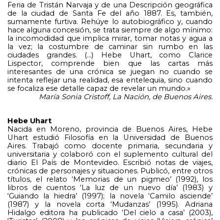
Feria de Tristán Narvaja y de una Descripción geográfica 
de la ciudad de Santa Fe del año 1887. Es, también, 
sumamente furtiva. Rehúye lo autobiográfico y, cuando 
hace alguna concesión, se trata siempre de algo mínimo: 
la incomodidad que implica mirar, tomar notas y agua a 
la vez; la costumbre de caminar sin rumbo en las 
ciudades grandes. (…) Hebe Uhart, como Clarice 
Lispector, comprende bien que las cartas más 
interesantes de una crónica se juegan no cuando se 
intenta reflejar una realidad, esa entelequia, sino cuando 
se focaliza ese detalle capaz de revelar un mundo.» 
María Sonia Cristoff, La Nación, de Buenos Aires.
Hebe Uhart
Nacida en Moreno, provincia de Buenos Aires, Hebe 
Uhart estudió Filosofía en la Universidad de Buenos 
Aires. Trabajó como docente primaria, secundaria y 
universitaria y colaboró con el suplemento cultural del 
diario El País de Montevideo. Escribió notas de viajes, 
crónicas de personajes y situaciones. Publicó, entre otros 
títulos, el relato ‘Memorias de un pigmeo’ (1992), los 
libros de cuentos ‘La luz de un nuevo día’ (1983) y 
‘Guiando la hiedra’ (1997); la novela ‘Camilo asciende’ 
(1987) y la novela corta ‘Mudanzas’ (1995). Adriana 
Hidalgo editora ha publicado ‘Del cielo a casa’ (2003), 