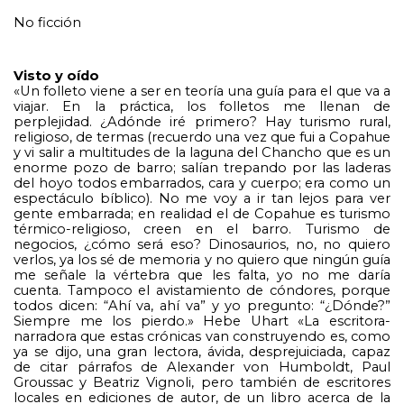
No ficción
Visto y oído
«Un folleto viene a ser en teoría una guía para el que va a 
viajar. En la práctica, los folletos me llenan de 
perplejidad. ¿Adónde iré primero? Hay turismo rural, 
religioso, de termas (recuerdo una vez que fui a Copahue 
y vi salir a multitudes de la laguna del Chancho que es un 
enorme pozo de barro; salían trepando por las laderas 
del hoyo todos embarrados, cara y cuerpo; era como un 
espectáculo bíblico). No me voy a ir tan lejos para ver 
gente embarrada; en realidad el de Copahue es turismo 
térmico-religioso, creen en el barro. Turismo de 
negocios, ¿cómo será eso? Dinosaurios, no, no quiero 
verlos, ya los sé de memoria y no quiero que ningún guía 
me señale la vértebra que les falta, yo no me daría 
cuenta. Tampoco el avistamiento de cóndores, porque 
todos dicen: “Ahí va, ahí va” y yo pregunto: “¿Dónde?” 
Siempre me los pierdo.» Hebe Uhart «La escritora-
narradora que estas crónicas van construyendo es, como 
ya se dijo, una gran lectora, ávida, desprejuiciada, capaz 
de citar párrafos de Alexander von Humboldt, Paul 
Groussac y Beatriz Vignoli, pero también de escritores 
locales en ediciones de autor, de un libro acerca de la 