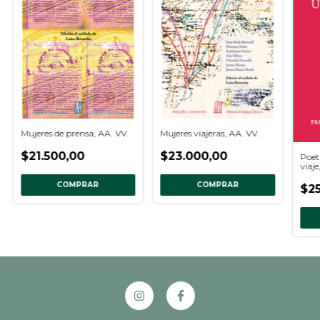
Mujeres de prensa, AA. VV.
Mujeres viajeras, AA. VV.
$21.500,00
$23.000,00
Poet
viaj
Pabl
COMPRAR
COMPRAR
$25