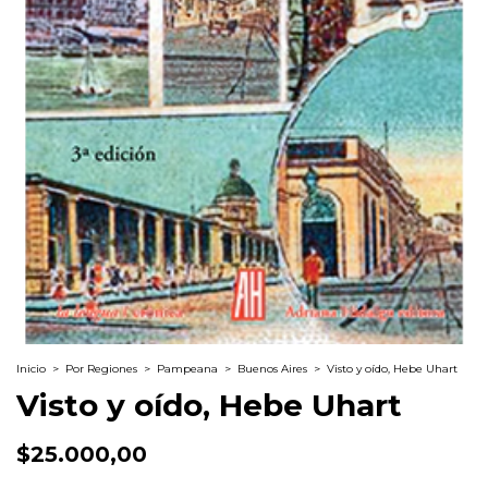
Inicio
>
Por Regiones
>
Pampeana
>
Buenos Aires
>
Visto y oído, Hebe Uhart
Visto y oído, Hebe Uhart
$25.000,00