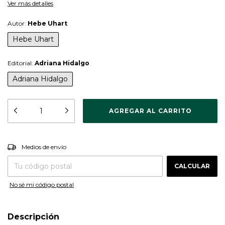
Ver más detalles
Autor:
Hebe Uhart
Hebe Uhart
Editorial:
Adriana Hidalgo
Adriana Hidalgo
CAMBIAR CP
Entregas para el CP:
Medios de envío
CALCULAR
No sé mi código postal
Descripción