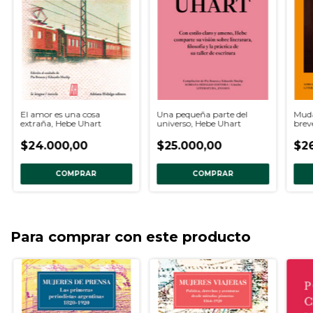
El amor es una cosa
Una pequeña parte del
Muda
extraña, Hebe Uhart
universo, Hebe Uhart
brev
$24.000,00
$25.000,00
$26
COMPRAR
COMPRAR
Para comprar con este producto