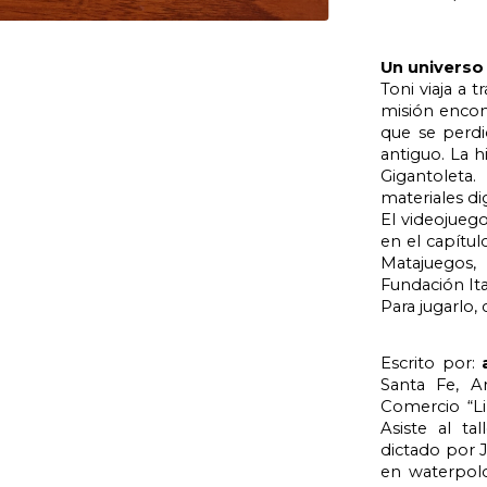
Un universo
Toni viaja a 
misión encom
que se perdió
antiguo. La h
Gigantoleta
materiales dig
El videojuego
en el capítul
Matajuegos,
Fundación Ita
Para jugarlo, 
Escrito por: 
Santa Fe, A
Comercio “Li
Asiste al tal
dictado por J
en waterpolo