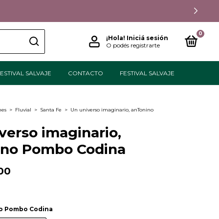
0
¡Hola!
Iniciá sesión
O podés registrarte
ESTIVAL SALVAJE
CONTACTO
FESTIVAL SALVAJE
nes
>
Fluvial
>
Santa Fe
>
Un universo imaginario, anTonino
verso imaginario,
ino Pombo Codina
00
o Pombo Codina