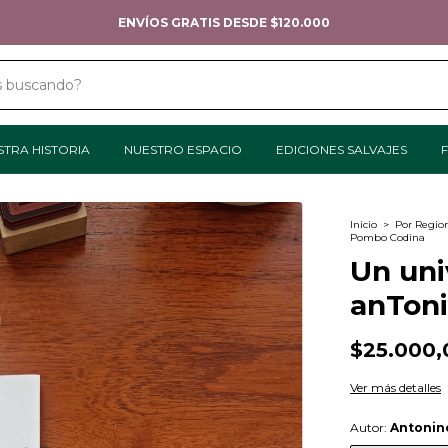
TODOS LOS MEDIOS DE PAGO
STRA HISTORIA
NUESTRO ESPACIO
EDICIONES SALVAJES
F
Inicio
>
Por Regio
Pombo Codina
Un uni
anTon
$25.000,
Ver más detalles
Autor:
Antonin