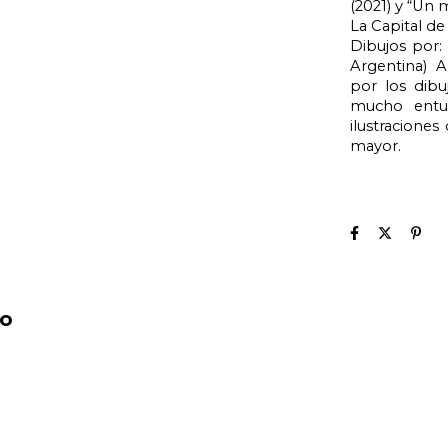
(2021) y “Un 
La Capital de
Dibujos por: 
Argentina) A
por los dibu
mucho entus
ilustraciones
mayor. 
to