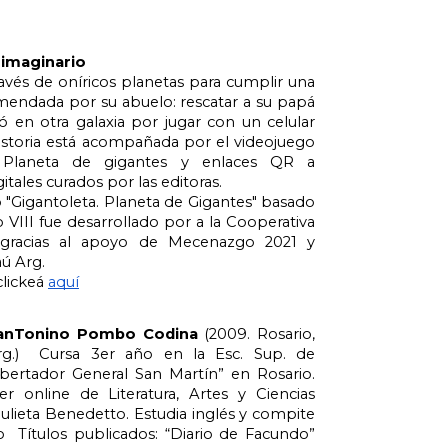
 imaginario
través de oníricos planetas para cumplir una 
endada por su abuelo: rescatar a su papá 
 en otra galaxia por jugar con un celular 
istoria está acompañada por el videojuego 
. Planeta de gigantes y enlaces QR a 
itales curados por las editoras.
 "Gigantoleta. Planeta de Gigantes" basado 
o VIII fue desarrollado por a la Cooperativa 
 gracias al apoyo de Mecenazgo 2021 y 
ú Arg.
clickeá 
aquí
anTonino Pombo Codina
 (2009. Rosario, 
rg.)  Cursa 3er año en la Esc. Sup. de 
bertador General San Martín” en Rosario. 
ler online de Literatura, Artes y Ciencias 
ulieta Benedetto. Estudia inglés y compite 
  Títulos publicados: “Diario de Facundo” 