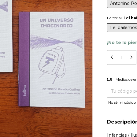
Antonino P
Editorial:
Leí ba
Leí bailemos
¡No te lo pie
Entregas para el
Medios de e
No sé mi código 
Descripció
Infancias / Il