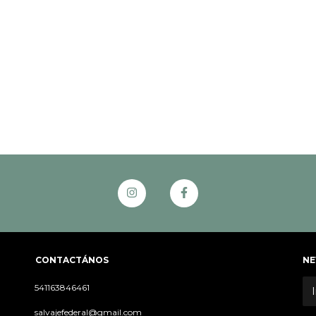
CONTACTÁNOS
NE
541163846461
salvajefederal@gmail.com