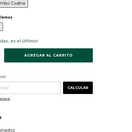
ombo Codina
ilemos
rdas, es el último!
CAMBIAR CP
 CP:
nvío
CALCULAR
postal
n
ustrados