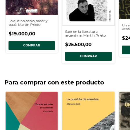
Lo que no debió pasar y
pasó, Martín Prieto
Un e
verd
Saer en la literatura
$19.000,00
argentina, Martín Prieto
$2
$25.500,00
COMPRAR
COMPRAR
Para comprar con este producto