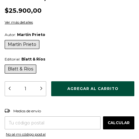
$25.900,00
Ver más detalles
Autor:
Martín Prieto
Martín Prieto
Editorial:
Blatt & Ríos
Blatt & Ríos
CAMBIAR CP
Entregas para el CP:
Medios de envío
CALCULAR
No sé mi código postal