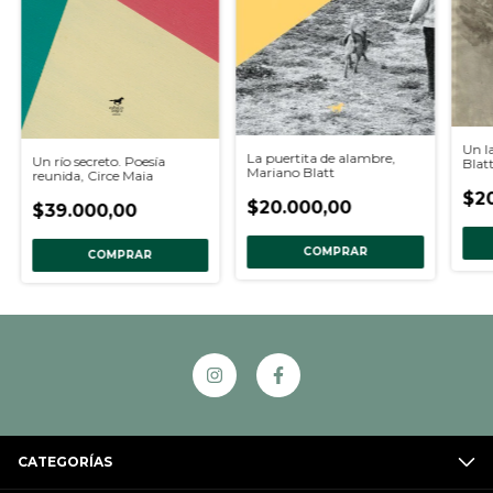
Un l
La puertita de alambre,
Un río secreto. Poesía
Blat
Mariano Blatt
reunida, Circe Maia
$2
$20.000,00
$39.000,00
COMPRAR
COMPRAR
CATEGORÍAS