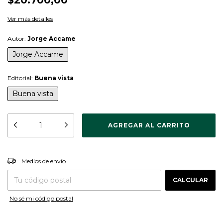
Ver más detalles
Autor:
Jorge Accame
Jorge Accame
Editorial:
Buena vista
Buena vista
CAMBIAR CP
Entregas para el CP:
Medios de envío
CALCULAR
No sé mi código postal