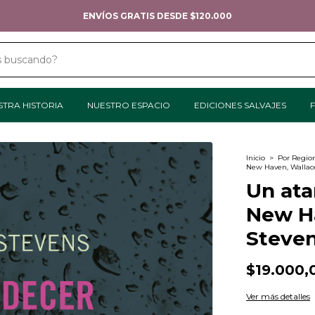
TODOS LOS MEDIOS DE P
STRA HISTORIA
NUESTRO ESPACIO
EDICIONES SALVAJES
F
Inicio
>
Por Regio
New Haven, Wallac
Un ata
New H
Steve
$19.000,
Ver más detalles