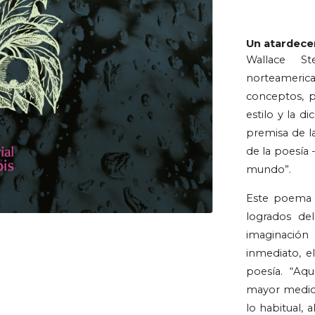
Un atardece
Wallace St
norteameric
conceptos, pe
estilo y la d
premisa de la 
de la poesía -
mundo”.
Este poema 
logrados del
imaginación 
inmediato, e
poesía. “Aqu
mayor medida
lo habitual, 