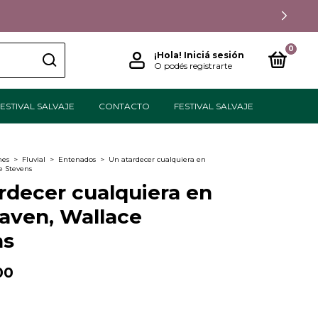
AGO
0
¡Hola!
Iniciá sesión
O podés registrarte
ESTIVAL SALVAJE
CONTACTO
FESTIVAL SALVAJE
nes
>
Fluvial
>
Entenados
>
Un atardecer cualquiera en
e Stevens
rdecer cualquiera en
aven, Wallace
ns
00