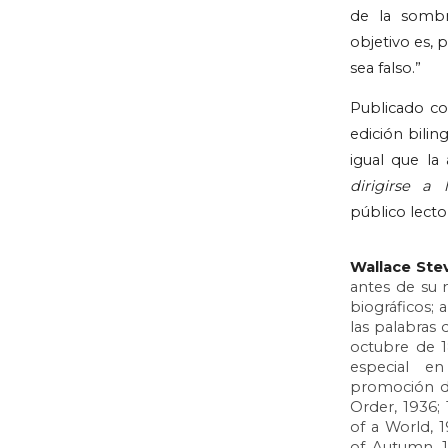
de la sombrí
objetivo es, 
sea falso.”
Publicado co
edición biling
igual que la
dirigirse a
público lecto
Wallace Ste
antes de su m
biográficos; 
las palabras 
octubre de 1
especial e
promoción de
Order, 1936; 
of a World, 
of Autumn, 1