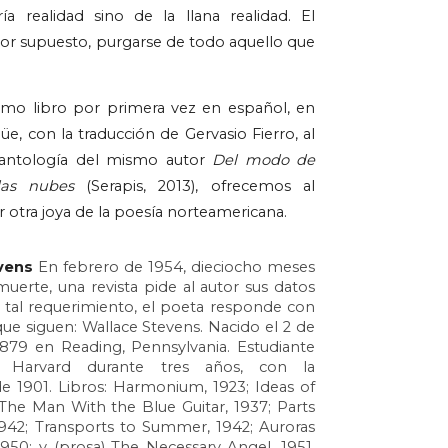
a realidad sino de la llana realidad. El 
por supuesto, purgarse de todo aquello que 
mo libro por primera vez en español, en 
üe, con la traducción de Gervasio Fierro, al 
 antología del mismo autor 
Del modo de 
 las nubes 
(Serapis, 2013), ofrecemos al 
r otra joya de la poesía norteamericana.
vens
En febrero de 1954, dieciocho meses 
uerte, una revista pide al autor sus datos 
a tal requerimiento, el poeta responde con 
que siguen: Wallace Stevens. Nacido el 2 de 
879 en Reading, Pennsylvania. Estudiante 
n Harvard durante tres años, con la 
 1901. Libros: Harmonium, 1923; Ideas of 
The Man With the Blue Guitar, 1937; Parts 
1942; Transports to Summer, 1942; Auroras 
950; y (prosa) The Necessary Angel, 1951. 