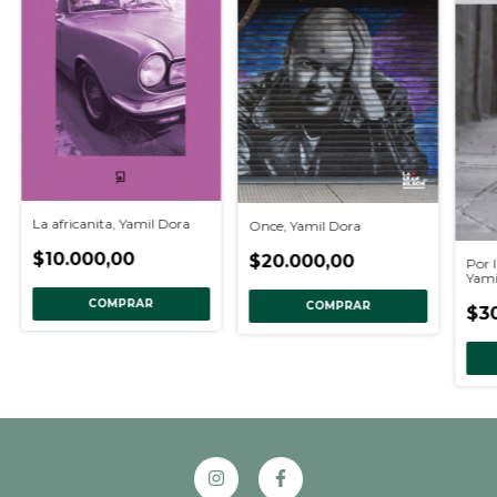
La africanita, Yamil Dora
Once, Yamil Dora
$10.000,00
$20.000,00
Por 
Yami
COMPRAR
COMPRAR
$3