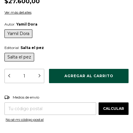
$27.600,00
Ver más detalles
Autor:
Yamil Dora
Yamil Dora
Editorial:
Salta el pez
Salta el pez
CAMBIAR CP
Entregas para el CP:
Medios de envío
CALCULAR
No sé mi código postal