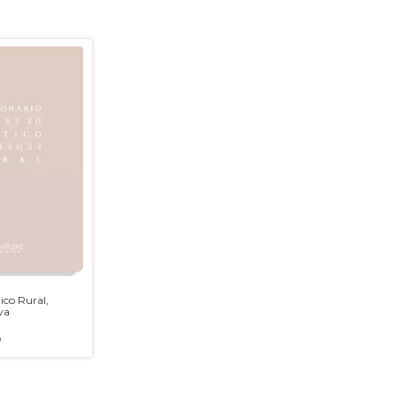
ico Rural,
iva
0