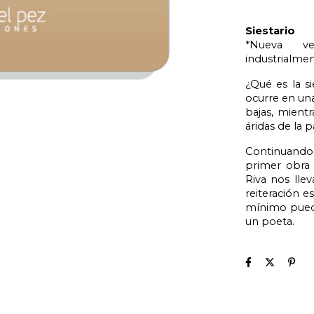
Siestario
*Nueva ve
industrialme
¿Qué es la s
ocurre en una
bajas, mientr
áridas de la 
Continuando
primer obra (
Riva nos llev
reiteración e
mínimo puede
un poeta.