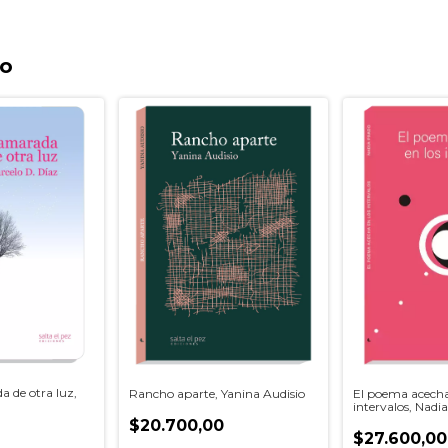
to
a de otra luz,
Rancho aparte, Yanina Audisio
El poema acecha
intervalos, Nadi
$20.700,00
$27.600,00