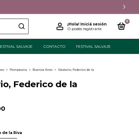
0
¡Hola!
Iniciá sesión
O podés registrarte
ESTIVAL SALVAJE
CONTACTO
FESTIVAL SALVAJE
nes
>
Pampeana
>
Buenos Aires
>
Siestario, Federico de la
io, Federico de la
00
 de la Riva