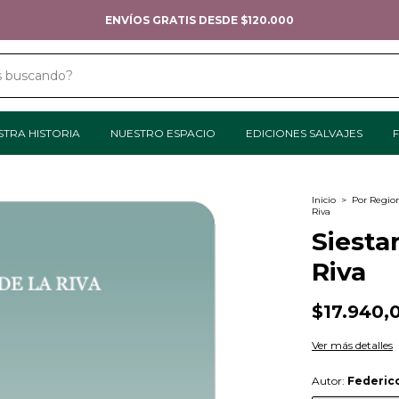
ENVÍOS GRATIS DESDE $120.000
STRA HISTORIA
NUESTRO ESPACIO
EDICIONES SALVAJES
F
Inicio
>
Por Regio
Riva
Siestar
Riva
$17.940,
Ver más detalles
Autor:
Federico