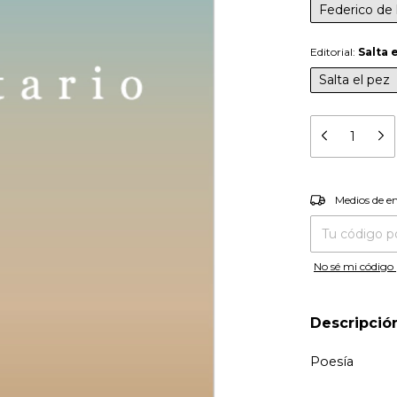
Federico de 
Editorial:
Salta 
Salta el pez
Entregas para el
Medios de e
No sé mi código 
Descripció
Poesía