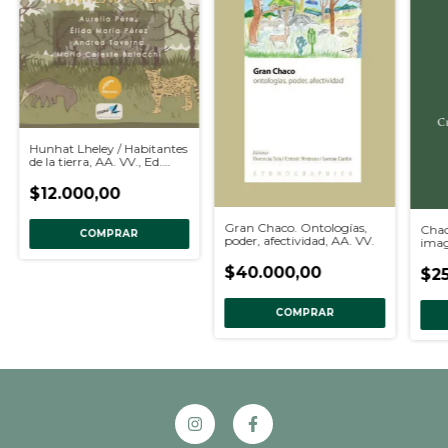
Hunhat Lheley / Habitantes
de la tierra, AA. VV., Ed.
bilingüe
$12.000,00
Gran Chaco. Ontologías,
Chaco
COMPRAR
poder, afectividad, AA. VV.
imag
Veir
$40.000,00
$25
COMPRAR