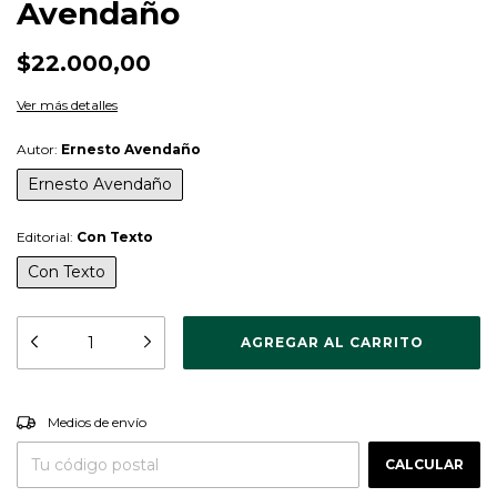
Avendaño
$22.000,00
Ver más detalles
Autor:
Ernesto Avendaño
Ernesto Avendaño
Editorial:
Con Texto
Con Texto
CAMBIAR CP
Entregas para el CP:
Medios de envío
CALCULAR