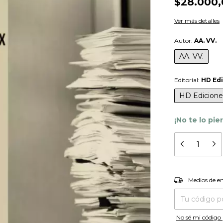
$28.000,
Ver más detalles
Autor:
AA. VV.
AA. VV.
Editorial:
HD Ed
HD Edicione
¡No te lo pie
Entregas para el
Medios de e
No sé mi código 