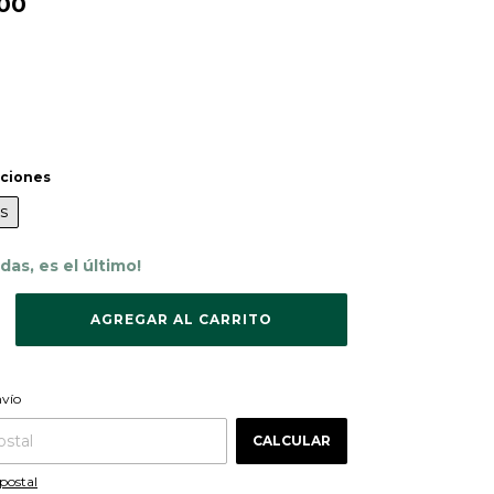
00
iciones
s
rdas, es el último!
CAMBIAR CP
 CP:
nvío
CALCULAR
postal