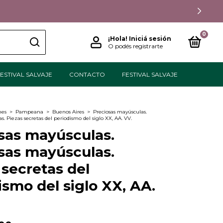
0
¡Hola!
Iniciá sesión
O podés registrarte
ESTIVAL SALVAJE
CONTACTO
FESTIVAL SALVAJE
nes
>
Pampeana
>
Buenos Aires
>
Preciosas mayúsculas.
s. Piezas secretas del periodismo del siglo XX, AA. VV.
sas mayúsculas.
sas mayúsculas.
 secretas del
ismo del siglo XX, AA.