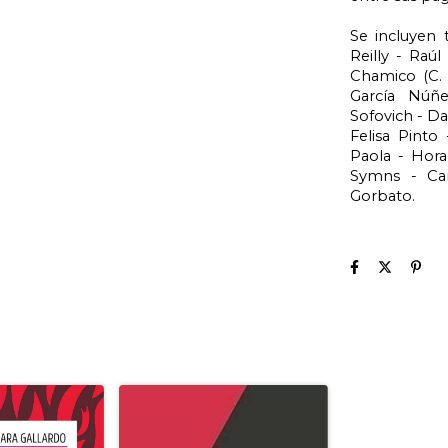
Se incluyen t
Reilly - Raú
Chamico (C. 
García Núñe
Sofovich - Dal
Felisa Pinto
Paola - Hora
Symns - Carl
Gorbato.