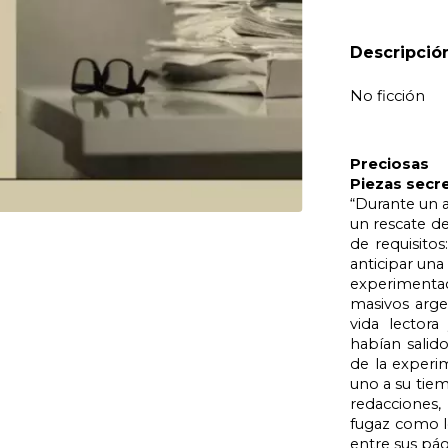
Descripció
No ficción 
Preciosas 
Piezas secre
“Durante un 
un rescate de
de requisitos
anticipar una
experimenta
masivos arge
vida lectora
habían salido
de la experi
uno a su tiem
redacciones,
fugaz como lo
entre sus pág