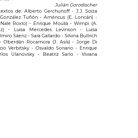
 Julián Gorodischer
extos de: Alberto Gerchunoff - J.J. Soiza 
l González Tuñón - Américus (E. Loncán) - 
Nalé Roxlo) - Enrique Mouliá - Wimpi (A. 
z) - Luisa Mercedes Levinson - Luisa 
miro Sáenz - Sara Gallardo - Silvina Bullrich 
 - Oberdán Rocamora (J. Asís) - Jorge Di 
cio Verbitsky - Osvaldo Soriano - Enrique 
os Ulanovsky - Beatriz Sarlo - Viviana 