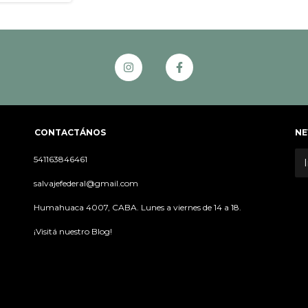
CONTACTÁNOS
NE
541163846461
salvajefederal@gmail.com
Humahuaca 4007, CABA. Lunes a viernes de 14 a 18.
¡Visitá nuestro Blog!