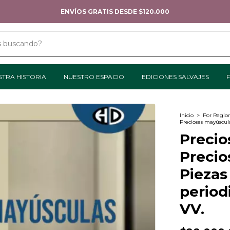
ENVÍOS GRATIS DESDE $120.000
STRA HISTORIA
NUESTRO ESPACIO
EDICIONES SALVAJES
F
Inicio
>
Por Regio
Preciosas mayúscula
Precio
Precio
Piezas
period
VV.