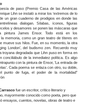
so
Poesía de paso (Premio Casa de las Américas 
rique Lihn se instaló a mirar los ‘extremos de lo 
a de un gran cuaderno de prodigios en donde las 
ntrelíneas dialogan. Sílabas, íconos, figuras 
ecelos y desamores se ponen las máscaras que 
a pintura James Ensor. Todo está en los 
la memoria, como un gran teatro de títeres en 
e mueve sus hilos. Fue, en su momento, la otra 
nging London’, del budismo zen. Recuerdo muy 
a troyana degradada que Lihn puso en forma en 
n conciliábulo de la inmediatez política. Es algo 
trapunto con la pintura de Ensor, ‘La entrada de 
elas’. Cada poema se enlaza con otro, su doble, 
l punto de fuga, el poder de la mortalidad” 
rón
Carrasco
 fue un escritor, crítico literario y 
eno, mayormente conocido como poeta, pero que 
ó ensayos, cuentos, novelas, obras de teatro e 