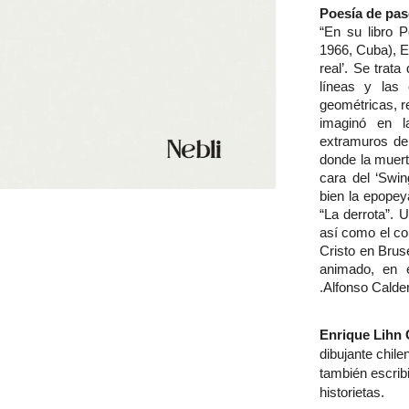
Poesía de pa
“En su libro 
1966, Cuba), En
real’. Se trat
líneas y las e
geométricas, r
imaginó en l
extramuros de 
donde la muert
cara del ‘Swi
bien la epopey
“La derrota”. U
así como el con
Cristo en Brus
animado, en e
.Alfonso Calde
Enrique Lihn 
dibujante chil
también escribi
historietas.