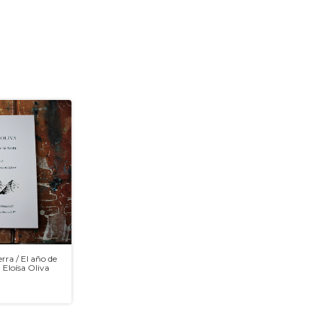
erra / El año de
, Eloísa Oliva