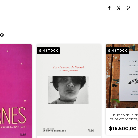
to
SIN STOCK
SIN STOCK
El núcleo de la ti
los psicotrópicos
$16.500,00