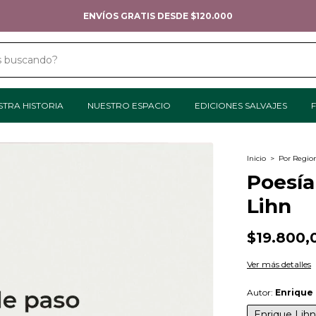
ENVÍOS GRATIS DESDE $120.000
STRA HISTORIA
NUESTRO ESPACIO
EDICIONES SALVAJES
F
Inicio
>
Por Regio
Poesía
Lihn
$19.800,
Ver más detalles
Autor:
Enrique 
Enrique Lihn