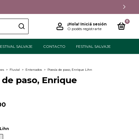
0
¡Hola!
Iniciá sesión
O podés registrarte
ESTIVAL SALVAJE
CONTACTO
FESTIVAL SALVAJE
nes
>
Fluvial
>
Entenados
>
Poesía de paso, Enrique Lihn
 de paso, Enrique
00
Lihn