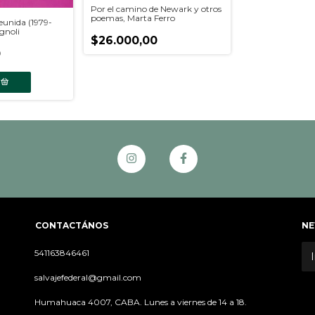
Por el camino de Newark y otros
poemas, Marta Ferro
reunida (1979-
ignoli
$26.000,00
0
CONTACTÁNOS
NE
541163846461
salvajefederal@gmail.com
Humahuaca 4007, CABA. Lunes a viernes de 14 a 18.