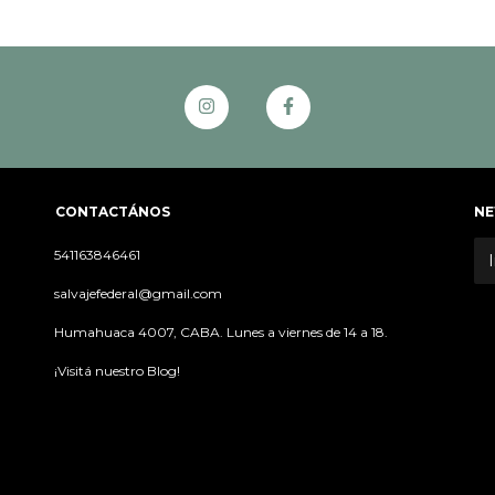
CONTACTÁNOS
NE
541163846461
salvajefederal@gmail.com
Humahuaca 4007, CABA. Lunes a viernes de 14 a 18.
¡Visitá nuestro Blog!