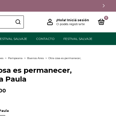
0
¡Hola!
Iniciá sesión
O podés registrarte
ESTIVAL SALVAJE
CONTACTO
FESTIVAL SALVAJE
nes
>
Pampeana
>
Buenos Aires
>
Otra cosa es permanecer,
osa es permanecer,
a Paula
00
Paula