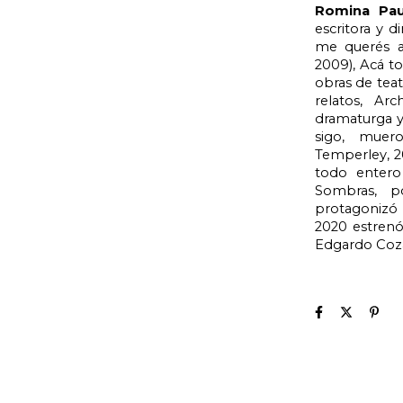
Romina Pau
escritora y d
me querés a 
2009), Acá to
obras de teat
relatos, Ar
dramaturga y 
sigo, muer
Temperley, 2
todo entero 
Sombras, po
protagonizó 
2020 estrenó 
Edgardo Cozar