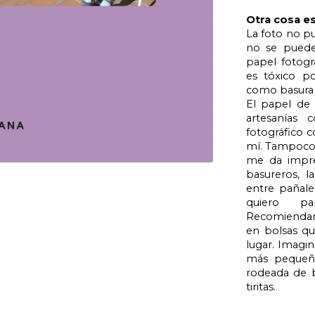
Otra cosa e
La foto no pu
no se puede
papel fotog
es tóxico p
como basura 
El papel de 
artesanías 
fotográfico c
mí. Tampoco q
me da impre
basureros, la
entre pañal
quiero pa
Recomiendan 
en bolsas qu
lugar. Imagi
más pequeño
rodeada de b
tiritas.