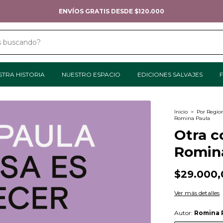
ENVÍOS GRATIS DESDE $120.000
STRA HISTORIA
NUESTRO ESPACIO
EDICIONES SALVAJES
F
Inicio
>
Por Regio
Romina Paula
Otra c
Romin
$29.000,
Ver más detalles
Autor:
Romina 