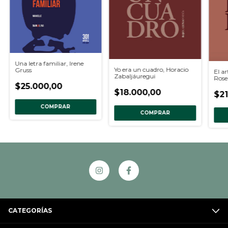
Una letra familiar, Irene
Yo era un cuadro, Horacio
Gruss
El ar
Zabaljáuregui
Rose
$25.000,00
$18.000,00
$21
COMPRAR
COMPRAR
CATEGORÍAS