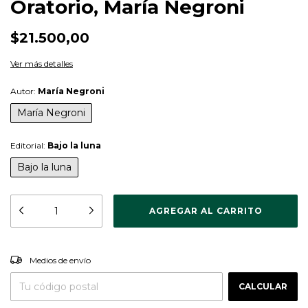
Oratorio, María Negroni
$21.500,00
Ver más detalles
Autor:
María Negroni
María Negroni
Editorial:
Bajo la luna
Bajo la luna
CAMBIAR CP
Entregas para el CP:
Medios de envío
CALCULAR