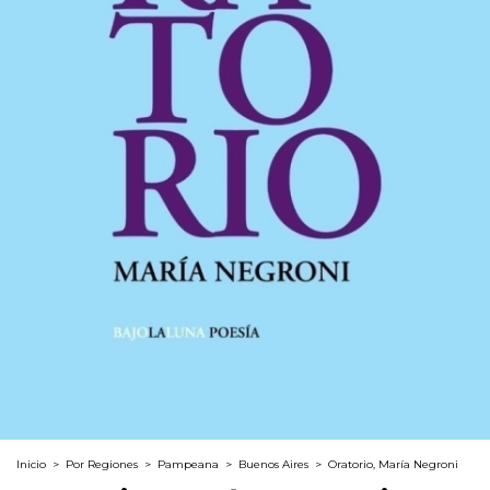
Inicio
>
Por Regiones
>
Pampeana
>
Buenos Aires
>
Oratorio, María Negroni