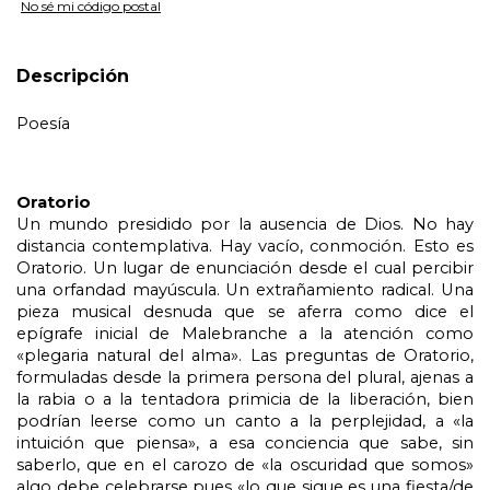
No sé mi código postal
Descripción
Poesía
Oratorio
Un mundo presidido por la ausencia de Dios. No hay 
distancia contemplativa. Hay vacío, conmoción. Esto es 
Oratorio. Un lugar de enunciación desde el cual percibir 
una orfandad mayúscula. Un extrañamiento radical. Una 
pieza musical desnuda que se aferra como dice el 
epígrafe inicial de Malebranche a la atención como 
«plegaria natural del alma». Las preguntas de Oratorio, 
formuladas desde la primera persona del plural, ajenas a 
la rabia o a la tentadora primicia de la liberación, bien 
podrían leerse como un canto a la perplejidad, a «la 
intuición que piensa», a esa conciencia que sabe, sin 
saberlo, que en el carozo de «la oscuridad que somos» 
algo debe celebrarse pues «lo que sigue es una fiesta/de 