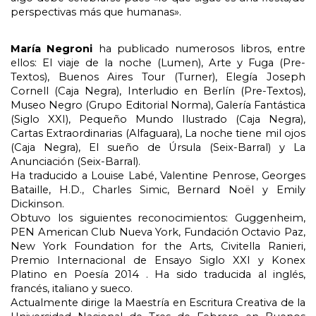
perspectivas más que humanas».
María Negroni 
ha publicado numerosos libros, entre 
ellos: El viaje de la noche (Lumen), Arte y Fuga (Pre-
Textos), Buenos Aires Tour (Turner), Elegía Joseph 
Cornell (Caja Negra), Interludio en Berlín (Pre-Textos), 
Museo Negro (Grupo Editorial Norma), Galería Fantástica 
(Siglo XXI), Pequeño Mundo Ilustrado (Caja Negra), 
Cartas Extraordinarias (Alfaguara), La noche tiene mil ojos 
(Caja Negra), El sueño de Úrsula (Seix-Barral) y La 
Anunciación (Seix-Barral).
Ha traducido a Louise Labé, Valentine Penrose, Georges 
Bataille, H.D., Charles Simic, Bernard Noël y Emily 
Dickinson.
Obtuvo los siguientes reconocimientos: Guggenheim, 
PEN American Club Nueva York, Fundación Octavio Paz, 
New York Foundation for the Arts, Civitella Ranieri, 
Premio Internacional de Ensayo Siglo XXI y Konex 
Platino en Poesía 2014 . Ha sido traducida al inglés, 
francés, italiano y sueco.
Actualmente dirige la Maestría en Escritura Creativa de la 