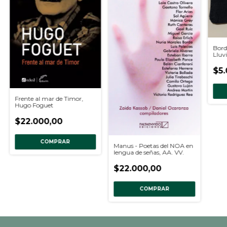
Bord
Lluv
$5.
Frente al mar de Timor,
Hugo Foguet
$22.000,00
COMPRAR
Manus - Poetas del NOA en
lengua de señas, AA. VV.
$22.000,00
COMPRAR