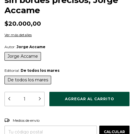
Accame
$20.000,00
Ver más detalles
Autor:
Jorge Accame
Jorge Accame
Editorial:
De todos los mares
De todos los mares
CAMBIAR CP
Entregas para el CP:
Medios de envío
CALCULAR