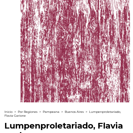
Inicio
>
Por Regiones
>
Pampeana
>
Buenos Aires
>
Lumpenproletariado,
Flavia Garione
Lumpenproletariado, Flavia