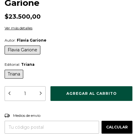
Garione
$23.500,00
Ver más detalles
Autor:
Flavia Garione
Flavia Garione
Editorial:
Triana
Triana
CAMBIAR CP
Entregas para el CP:
Medios de envío
CALCULAR