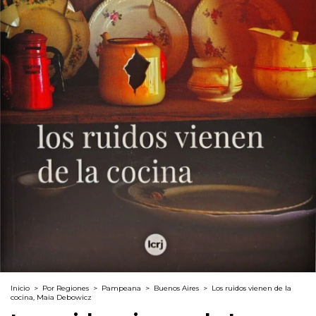
Inicio
>
Por Regiones
>
Pampeana
>
Buenos Aires
>
Los ruidos vienen de la
cocina, Maia Debowicz