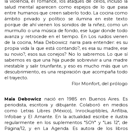
la violencia, el romance, los ataques de celos, incluso la 
salud mental aparecen como espejos de lo que pasa 
entre humanos que creen saberlo todo. La cocina como 
ámbito privado y político se ilumina en este texto 
porque de ahí vienen los sonidos de la niñez, como un 
murmullo o una música de fondo, ese lugar donde todo 
avanza y retrocede en el tiempo. En Los ruidos vienen 
de la cocina, Maia Debowicz narra para entender: es su 
propia vida la que está contando?, es esa su madre, ese 
su novio?, esos sus conejos? No lo sabremos. Lo que sí 
sabemos es que una hija puede sobrevivir a una madre 
inestable y salir triunfante, y eso es mucho más que un 
descubrimiento, es una respiración que acompaña todo 
el trayecto.
Flor Monfort, del prólogo
Maia Debowicz
 nació en 1985 en Buenos Aires. Es 
periodista, escritora y dibujante. Colaboró en medios 
como Letras Libres (México), Inrockuptibles, Anfibia, 
Infobae y El Amante. En la actualidad escribe e ilustra 
regularmente en los suplementos "SOY" y "Las 12", de 
Página/12, y en La Agenda. Es autora de los libros 