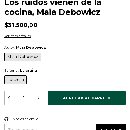
Los ruidos vienen de la
cocina, Maia Debowicz
$31.500,00
Ver más detalles
Autor:
Maia Debowicz
Maia Debowicz
Editorial:
La crujía
La crujía
CAMBIAR CP
Entregas para el CP:
Medios de envío
CALCULAR