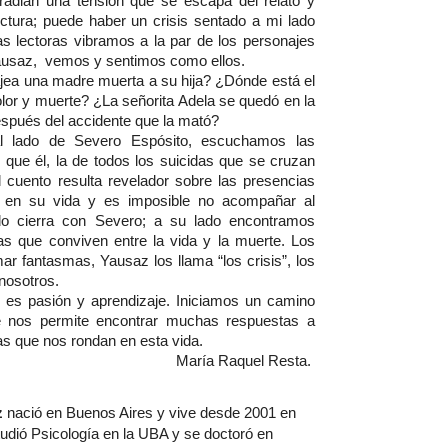
radian una tensión que se escapa del relato y 
lectura; puede haber un crisis sentado a mi lado 
as lectoras vibramos a la par de los personajes 
usaz,  vemos y sentimos como ellos. 
a una madre muerta a su hija? ¿Dónde está el 
olor y muerte? ¿La señorita Adela se quedó en la 
spués del accidente que la mató?
 lado de Severo Espósito, escuchamos las 
ue él, la de todos los suicidas que se cruzan 
 cuento resulta revelador sobre las presencias 
 en su vida y es imposible no acompañar al 
do cierra con Severo; a su lado encontramos 
s que conviven entre la vida y la muerte. Los 
ar fantasmas, Yausaz los llama “los crisis”, los 
nosotros.
es pasión y aprendizaje. Iniciamos un camino 
e nos permite encontrar muchas respuestas a 
as que nos rondan en esta vida.
María Raquel Resta. 
z
 nació en Buenos Aires y vive desde 2001 en 
udió Psicología en la UBA y se doctoró en 