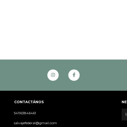
CONTACTÁNOS
NE
541163846461
salvajefederal@gmail.com