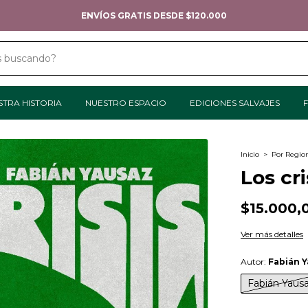
ENVÍOS GRATIS DESDE $120.000
STRA HISTORIA
NUESTRO ESPACIO
EDICIONES SALVAJES
F
Inicio
>
Por Regio
Los cr
$15.000,
Ver más detalles
Autor:
Fabián 
Fabián Yaus