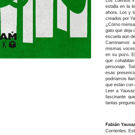
Los cuentos ir
estalla en la 
ahora. Los y l
creados por Ya
¿Cómo mensaje
gato que deja 
escuela aún de
Caminamos al
mismas voces q
en su pozo. El
que cohabitan
personaje. To
esas presencia
podríamos llam
que están con 
Leer a Yausaz 
fascinante qu
tantas pregunt
Fabián Yausa
Corrientes. Est