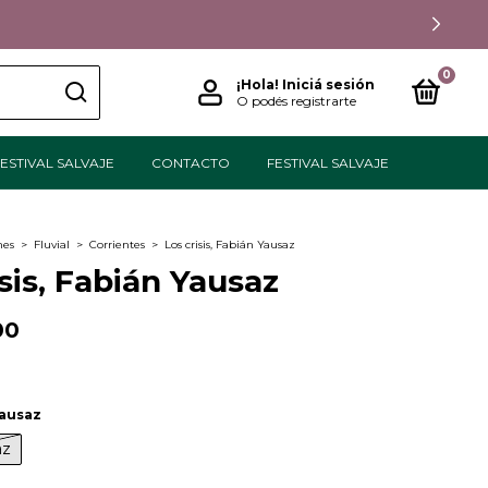
0
¡Hola!
Iniciá sesión
O podés registrarte
ESTIVAL SALVAJE
CONTACTO
FESTIVAL SALVAJE
nes
>
Fluvial
>
Corrientes
>
Los crisis, Fabián Yausaz
isis, Fabián Yausaz
00
Yausaz
az