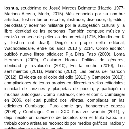
Ioshua, 
seudónimo de Josué Marcos Belmonte (Haedo, 1977-
Mariano Acosta, Merlo, 2015) Más conocido por su nombre 
artístico, Ioshua fue un escritor, ilustrador, diseñador, dj, editor, 
periodista y acérrimo militante por la autogestión cultural y la 
libre identidad de las personas. También compuso música y 
realizó una serie de películas documental (1716, Klaudia con K 
y Ioshua not dead). Dirigió su propio sello editorial, 
Wachodelacalle, entre los años 2010 y 2014. Como escritor, 
publicó nueve libros oficiales: Pija Birra Faso (2009), Loma 
Hermosa (2009), Clasismo Homo. Política de géneros, 
identidad y revolución (2010), En la noche (2010), Los 
sentimientos (2011), Malincho (2012), Las penas del maricón 
(2012), El violeta es el color del odio (2013) y Campeón (2013); 
compilaciones de textos propios en diferentes sellos editoriales; 
infinidad de fanzines y plaquetas de poesía; y participó en 
muchas antologías. Como ilustrador, creó el cómic Cumbiagei 
en 2006, del cual publicó dos viñetas, compiladas en las 
ediciones Cumbiagei. Puro comic gay bonaerense cabeza 
(2009) y Cumbiagei. Comic XXX Para vos wachín (2011), y 
dejó inédito un cuaderno de bocetos con el título Kapo. Su 
trabajo como artista es reconocido por medios gráficos, radios y 