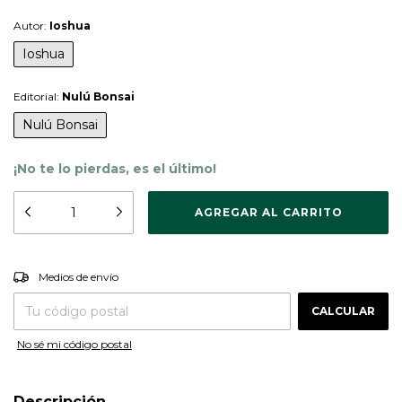
Autor:
Ioshua
Ioshua
Editorial:
Nulú Bonsai
Nulú Bonsai
¡No te lo pierdas, es el último!
CAMBIAR CP
Entregas para el CP:
Medios de envío
CALCULAR
No sé mi código postal
Descripción