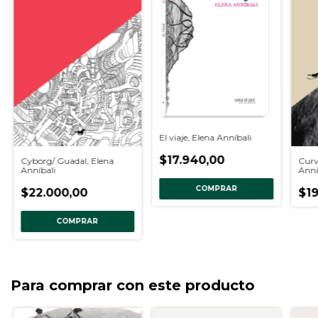
El viaje, Elena Anníbali
$17.940,00
Cyborg/ Guadal, Elena
Curv
Anníbali
Anní
COMPRAR
$22.000,00
$19
COMPRAR
Para comprar con este producto