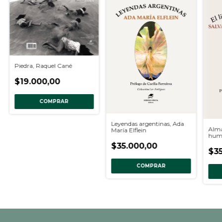
Piedra, Raquel Cané
$19.000,00
COMPRAR
Leyendas argentinas, Ada
Alma
María Elflein
humi
Salv
$35.000,00
$35
COMPRAR