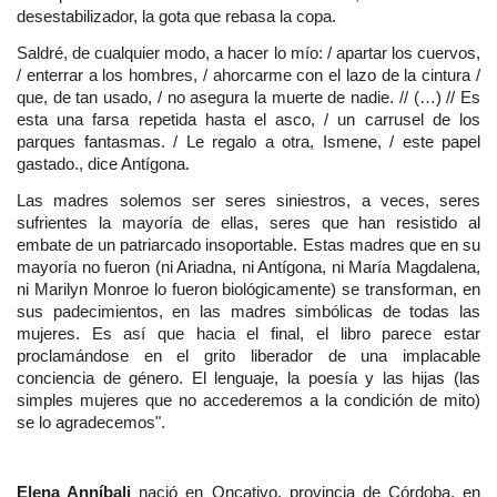
desestabilizador, la gota que rebasa la copa.
Saldré, de cualquier modo, a hacer lo mío: / apartar los cuervos, 
/ enterrar a los hombres, / ahorcarme con el lazo de la cintura / 
que, de tan usado, / no asegura la muerte de nadie. // (…) // Es 
esta una farsa repetida hasta el asco, / un carrusel de los 
parques fantasmas. / Le regalo a otra, Ismene, / este papel 
gastado., dice Antígona.
Las madres solemos ser seres siniestros, a veces, seres 
sufrientes la mayoría de ellas, seres que han resistido al 
embate de un patriarcado insoportable. Estas madres que en su 
mayoría no fueron (ni Ariadna, ni Antígona, ni María Magdalena, 
ni Marilyn Monroe lo fueron biológicamente) se transforman, en 
sus padecimientos, en las madres simbólicas de todas las 
mujeres. Es así que hacia el final, el libro parece estar 
proclamándose en el grito liberador de una implacable 
conciencia de género. El lenguaje, la poesía y las hijas (las 
simples mujeres que no accederemos a la condición de mito) 
se lo agradecemos".
Elena Anníbali 
nació en Oncativo, provincia de Córdoba, en 