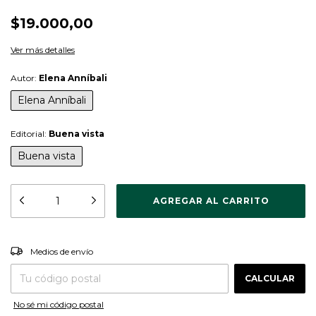
$19.000,00
Ver más detalles
Autor:
Elena Anníbali
Elena Anníbali
Editorial:
Buena vista
Buena vista
CAMBIAR CP
Entregas para el CP:
Medios de envío
CALCULAR
No sé mi código postal