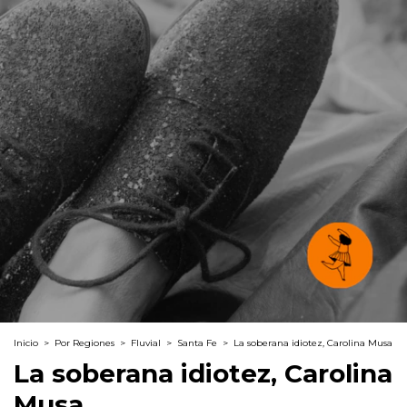
Inicio
>
Por Regiones
>
Fluvial
>
Santa Fe
>
La soberana idiotez, Carolina Musa
La soberana idiotez, Carolina
Musa