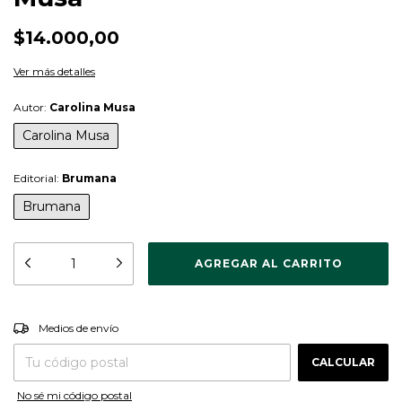
$14.000,00
Ver más detalles
Autor:
Carolina Musa
Carolina Musa
Editorial:
Brumana
Brumana
CAMBIAR CP
Entregas para el CP:
Medios de envío
CALCULAR
No sé mi código postal