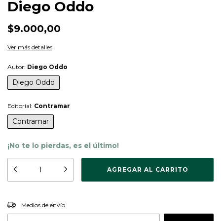
Diego Oddo
$9.000,00
Ver más detalles
Autor:
Diego Oddo
Diego Oddo
Editorial:
Contramar
Contramar
¡No te lo pierdas, es el último!
CAMBIAR CP
Entregas para el CP:
Medios de envío