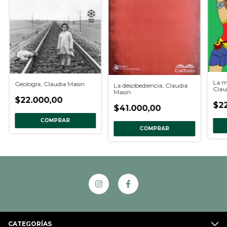
La m
Geología, Claudia Masin
La desobediencia, Claudia
Clau
Masin
$22.000,00
$2
$41.000,00
COMPRAR
COMPRAR
CATEGORÍAS