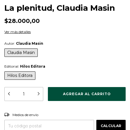
La plenitud, Claudia Masin
$28.000,00
Ver más detalles
Autor:
Claudia Masin
Claudia Masin
Editorial:
Hilos Editora
Hilos Editora
CAMBIAR CP
Entregas para el CP:
Medios de envío
CALCULAR