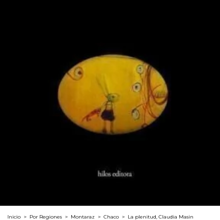
Inicio
>
Por Regiones
>
Montaraz
>
Chaco
>
La plenitud, Claudia Masin