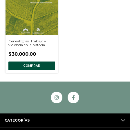
Genealogías. Trabajo y
violencia en la historia
argentina, Horacio
González
$30.000,00
COMPRAR
CATEGORÍAS