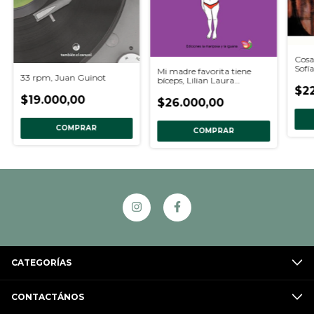
Cosa
Sofí
Mi madre favorita tiene
33 rpm, Juan Guinot
bíceps, Lilian Laura
Ivachow
$2
$19.000,00
$26.000,00
COMPRAR
COMPRAR
CATEGORÍAS
CONTACTÁNOS