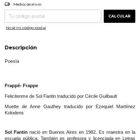
CAMBIAR CP
Entregas para el CP:
Medios de envío
CALCULAR
No sé mi código postal
Descripción
Poesía
Frappé- Frappe
Felicitenme de Sol Fantin traducido por Cécile Guilbault
Muette de Anne Gauthey traducido por Ezequiel Martiínez 
Kolodens
Sol Fantin 
nació en Buenos Aires en 1982. Es maestra en la 
escuela pública. También es profesora y licenciada en Letras 