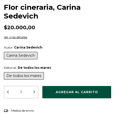
Flor cineraria, Carina
Sedevich
$20.000,00
Ver más detalles
Autor:
Carina Sedevich
Carina Sedevich
Editorial:
De todos los mares
De todos los mares
CAMBIAR CP
Entregas para el CP:
Medios de envío