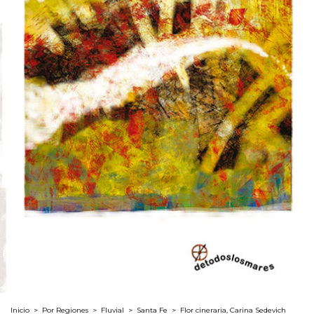
Inicio
>
Por Regiones
>
Fluvial
>
Santa Fe
>
Flor cineraria, Carina Sedevich