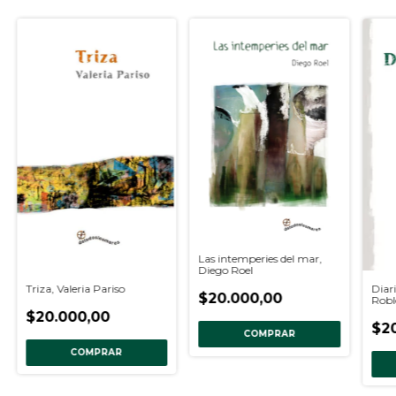
Las intemperies del mar,
Diego Roel
Triza, Valeria Pariso
Diar
$20.000,00
Robl
$20.000,00
$2
COMPRAR
COMPRAR