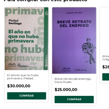
Ahor
Greg
$2
El año en que no hubo
primavera, Piedad
Breve retrato del enemigo,
Santiago
Darío Ruido
$30.000,00
$25.000,00
COMPRAR
COMPRAR