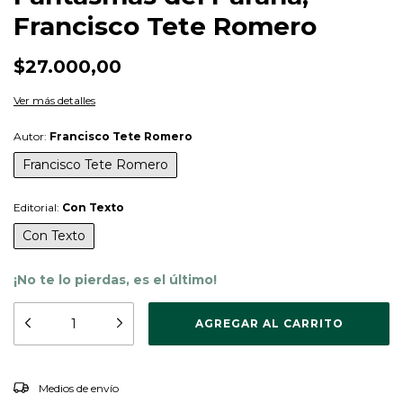
Francisco Tete Romero
$27.000,00
Ver más detalles
Autor:
Francisco Tete Romero
Francisco Tete Romero
Editorial:
Con Texto
Con Texto
¡No te lo pierdas, es el último!
CAMBIAR CP
Entregas para el CP:
Medios de envío