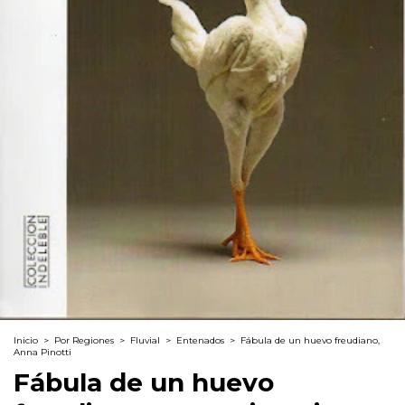
Inicio
>
Por Regiones
>
Fluvial
>
Entenados
>
Fábula de un huevo freudiano,
Anna Pinotti
Fábula de un huevo