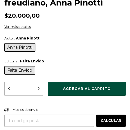
freudiano, Anna Pinotti
$20.000,00
Ver más detalles
Autor:
Anna Pinotti
Anna Pinotti
Editorial:
Falta Envido
Falta Envido
CAMBIAR CP
Entregas para el CP:
Medios de envío
CALCULAR