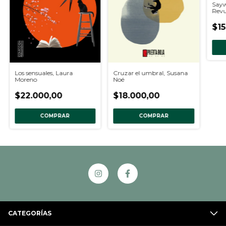
Sayw
Revu
$15
Cruzar el umbral, Susana
Los sensuales, Laura
Noé
Moreno
$18.000,00
$22.000,00
COMPRAR
COMPRAR
CATEGORÍAS