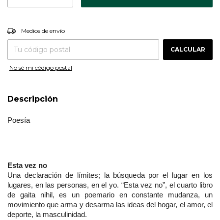
CAMBIAR CP
Entregas para el CP:
Medios de envío
CALCULAR
No sé mi código postal
Descripción
Poesía
Esta vez no
Una declaración de límites; la búsqueda por el lugar en los 
lugares, en las personas, en el yo. “Esta vez no”, el cuarto libro 
de gaita nihil, es un poemario en constante mudanza, un 
movimiento que arma y desarma las ideas del hogar, el amor, el 
deporte, la masculinidad.