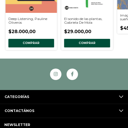
Imág
Deep Listening, Pauline
El sonido de las plantas,
sueñ
Oliveros
Gabriela De Mola
qom,
$4
$28.000,00
$29.000,00
COMPRAR
COMPRAR
CATEGORÍAS
CONTACTÁNOS
NEWSLETTER