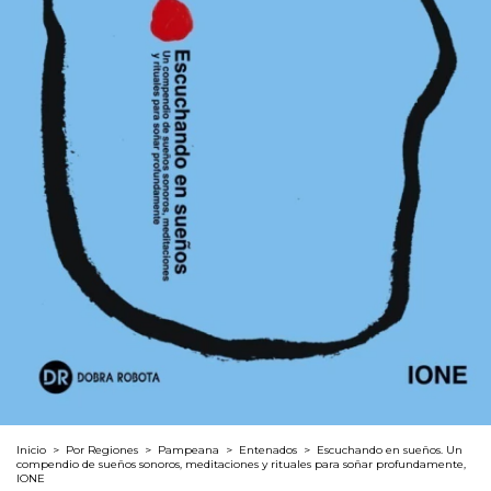
Inicio
>
Por Regiones
>
Pampeana
>
Entenados
>
Escuchando en sueños. Un
compendio de sueños sonoros, meditaciones y rituales para soñar profundamente,
IONE