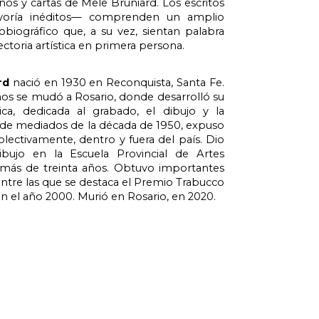
eños y cartas de Mele Bruniard. Los escritos 
oría inéditos— comprenden un amplio 
biográfico que, a su vez, sientan palabra 
ectoria artística en primera persona.
rd
 nació en 1930 en Reconquista, Santa Fe. 
os se mudó a Rosario, donde desarrolló su 
tica, dedicada al grabado, el dibujo y la 
sde mediados de la década de 1950, expuso 
colectivamente, dentro y fuera del país. Dio 
bujo en la Escuela Provincial de Artes 
 más de treinta años. Obtuvo importantes 
entre las que se destaca el Premio Trabucco 
n el año 2000. Murió en Rosario, en 2020.