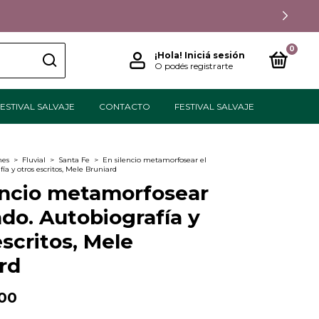
0
¡Hola!
Iniciá sesión
O podés registrarte
ESTIVAL SALVAJE
CONTACTO
FESTIVAL SALVAJE
nes
>
Fluvial
>
Santa Fe
>
En silencio metamorfosear el
a y otros escritos, Mele Bruniard
encio metamorfosear
do. Autobiografía y
escritos, Mele
rd
00