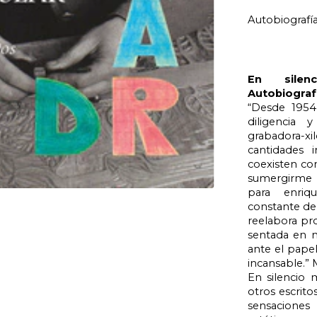
Autobiografí
En silen
Autobiografí
“Desde 1954
diligencia
grabadora-x
cantidades 
coexisten co
sumergirme 
para enriq
constante de
reelabora pro
sentada en m
ante el papel
incansable.” 
En silencio 
otros escrito
sensaciones