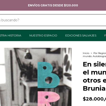
ENVÍOS GRATIS DESDE $120.000
STRA HISTORIA
NUESTRO ESPACIO
EDICIONES SALVAJES
F
Inicio
>
Por Regio
mundo. Autobiografí
En sil
el mun
otros 
Brunia
$28.000,