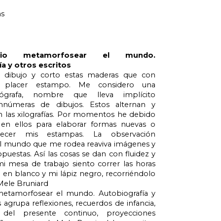
as
cio metamorfosear el mundo. 
a y otros escritos
 dibujo y corto estas maderas que con 
 y placer estampo. Me considero una 
ilógrafa, nombre que lleva implícito 
innúmeras de dibujos. Estos alternan y 
n las xilografías. Por momentos he debido 
en ellos para elaborar formas nuevas o 
uecer mis estampas. La observación 
l mundo que me rodea reaviva imágenes y 
puestas. Así las cosas se dan con fluidez y 
i mesa de trabajo siento correr las horas 
 en blanco y mi lápiz negro, recorriéndolo 
Mele Bruniard
metamorfosear el mundo. Autobiografía y 
s agrupa reflexiones, recuerdos de infancia, 
 del presente continuo, proyecciones 