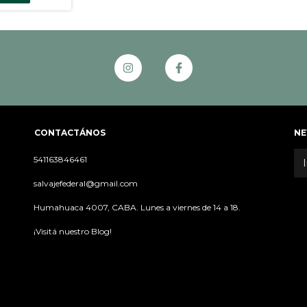
CONTACTÁNOS
NE
541163846461
salvajefederal@gmail.com
Humahuaca 4007, CABA. Lunes a viernes de 14 a 18.
¡Visitá nuestro Blog!