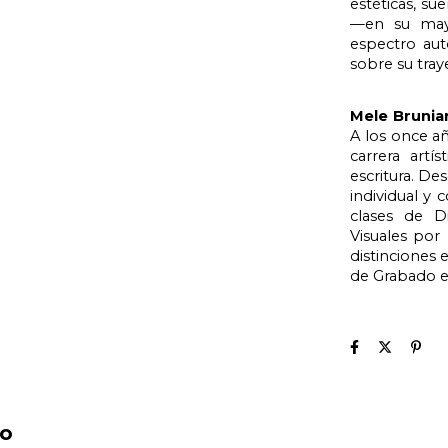
estéticas, su
—en su may
espectro auto
sobre su tray
Mele Brunia
A los once añ
carrera artís
escritura. De
individual y 
clases de Di
Visuales por
distinciones 
de Grabado e
to