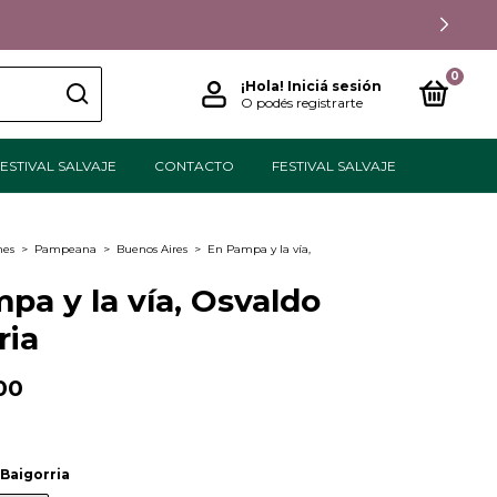
0
¡Hola!
Iniciá sesión
O podés registrarte
ESTIVAL SALVAJE
CONTACTO
FESTIVAL SALVAJE
nes
>
Pampeana
>
Buenos Aires
>
En Pampa y la vía,
pa y la vía, Osvaldo
ria
00
Baigorria