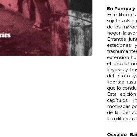
En Pampa y l
Este libro es
sujetos olvid
de los márge
hogar, la ave
Errantes jun
estaciones 
trashumantes
extensión hú
el propio n
linyeras y bu
del croto y
libertad, ras
que lo conduc
Esta edició
capítulos i
motivadas por
de la liberta
la militancia 
Osvaldo Ba