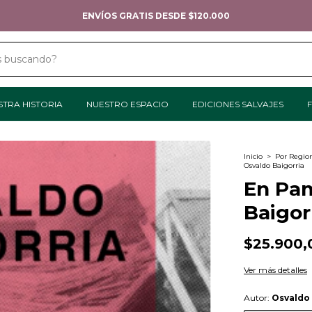
TODOS LOS MEDIOS DE PAGO
STRA HISTORIA
NUESTRO ESPACIO
EDICIONES SALVAJES
F
Inicio
>
Por Regio
Osvaldo Baigorria
En Pam
Baigor
$25.900,
Ver más detalles
Autor:
Osvaldo 