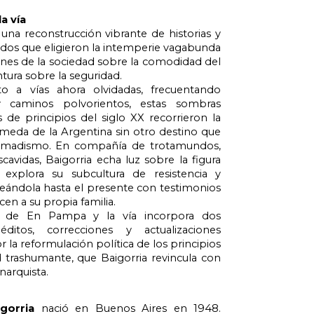
a vía
 una reconstrucción vibrante de historias y
ados que eligieron la intemperie vagabunda
nes de la sociedad sobre la comodidad del
ntura sobre la seguridad.
to a vías ahora olvidadas, frecuentando
y caminos polvorientos, estas sombras
 de principios del siglo XX recorrieron la
meda de la Argentina sin otro destino que
omadismo. En compañía de trotamundos,
scavidas, Baigorria echa luz sobre la figura
 explora su subcultura de resistencia y
treándola hasta el presente con testimonios
en a su propia familia.
n de En Pampa y la vía incorpora dos
néditos, correcciones y actualizaciones
 la reformulación política de los principios
d trashumante, que Baigorria revincula con
anarquista.
igorria
nació en Buenos Aires en 1948.