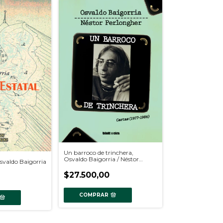
Un barroco de trinchera,
Osvaldo Baigorria / Néstor
Osvaldo Baigorria
Perlongher
$27.500,00
COMPRAR