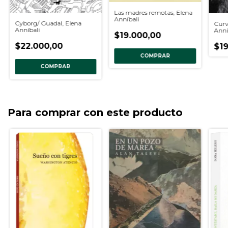
Las madres remotas, Elena
Anníbali
Cyborg/ Guadal, Elena
Curv
Anníbali
Anní
$19.000,00
$22.000,00
$19
COMPRAR
COMPRAR
Para comprar con este producto