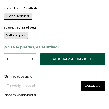
Autor:
Elena Anníbali
Elena Anníbali
Editorial:
Salta el pez
Salta el pez
¡No te lo pierdas, es el último!
CAMBIAR CP
Entregas para el CP:
Medios de envío
CALCULAR
No sé mi código postal