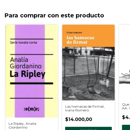
Para comprar con este producto
Que 
Las hamacas de Firmat,
AA. 
Ivana Romero
$4
$14.000,00
La Ripley, Analía
Giordanino