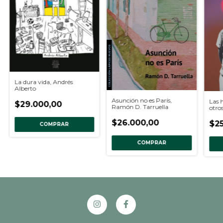
La dura vida, Andrés
Alberto
Asunción no es París,
Las 
$29.000,00
Ramón D. Tarruella
otros
Bria
$26.000,00
$25
COMPRAR
COMPRAR