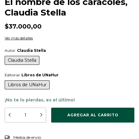
El nombre de los caracoles,
Claudia Stella
$37.000,00
Ver más detalles
Autor:
Claudia Stella
Claudia Stella
Editorial:
Libros de UNaHur
Libros de UNaHur
¡No te lo pierdas, es el último!
CAMBIAR CP
Entregas para el CP:
Medios de envío