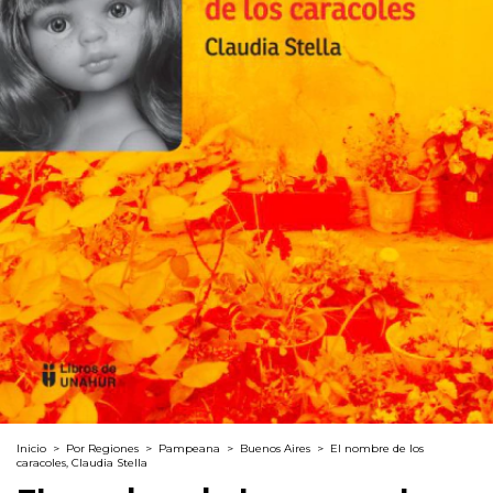
Inicio
>
Por Regiones
>
Pampeana
>
Buenos Aires
>
El nombre de los
caracoles, Claudia Stella