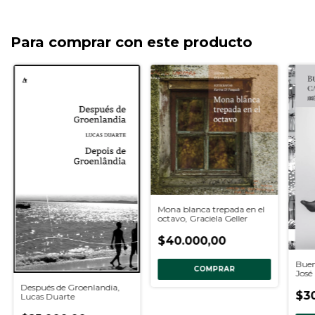
Para comprar con este producto
Mona blanca trepada en el
octavo, Graciela Geller
$40.000,00
Buena
COMPRAR
José
Después de Groenlandia,
$3
Lucas Duarte