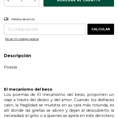
CAMBIAR CP
Entregas para el CP:
Medios de envío
CALCULAR
No sé mi código postal
Descripción
Poesía
El mecanismo del beso
Los poemas de El mecanismo del beso, proponen un 
viaje a través del deseo y del amor. Cuando los disfraces 
caen, la fragilidad se muestra en su cara más rotunda, es 
allí donde las grietas se abren y dejan al descubierto la 
necesidad, el grito o a quienes se apela en este derrotero 