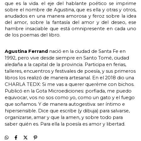
que es la vida. el eje del hablante poético se imprime 
sobre el nombre de Agustina, que es ella y otras y otros, 
anudados en una manera amorosa y feroz sobre la idea 
del amor, sobre la fantasía del amor y del deseo, ese 
hambre insaciable que está omnipresente en cada uno 
de los poemas del libro.
Agustina Ferrand 
nació en la ciudad de San­ta Fe en 
1992, pero vive desde siempre en Santo Tomé, ciudad 
aledaña a la capital de la provincia. Participa en ferias, 
talleres, encuentros y festiva­les de poesía, y sus primeros 
libros los realizó de manera artesanal. En el 2018 dio una 
CHARLA TEDX: Si me vas a querer queréme con bichos. 
Pu­blicó en la Gota Microediciones: porfiada, me pue­do 
equivocar, vos no sos como yo, como un gato y el fuego 
que soñamos. Y de manera autogestiva: ser íntimo e 
hipersensible. Dice que escribe (y dibuja) para salvarse, 
organizarse, amar y que la amen, y sobre todo para 
saber quién es. Para ella la poesía es amor y libertad.