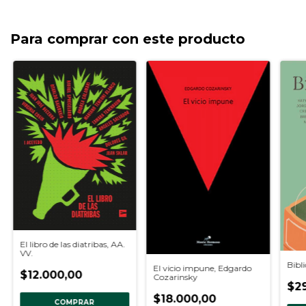
Para comprar con este producto
El libro de las diatribas, AA.
VV.
Bibli
El vicio impune, Edgardo
$12.000,00
Cozarinsky
$29
$18.000,00
COMPRAR