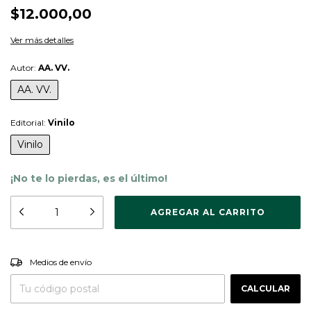
$12.000,00
Ver más detalles
Autor:
AA. VV.
AA. VV.
Editorial:
Vinilo
Vinilo
¡No te lo pierdas, es el último!
CAMBIAR CP
Entregas para el CP:
Medios de envío
CALCULAR