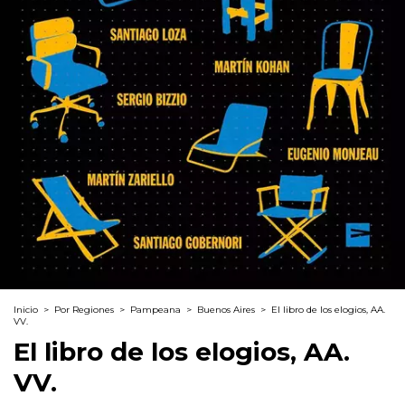
Inicio
>
Por Regiones
>
Pampeana
>
Buenos Aires
>
El libro de los elogios, AA.
VV.
El libro de los elogios, AA.
VV.