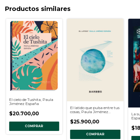
Productos similares
El cielo de Tushita, Paula
Jiménez España
El latido que pulsa entre tus
cosas, Paula Jiménez
$20.700,00
La s
España
Esp
$25.900,00
COMPRAR
$18
COMPRAR