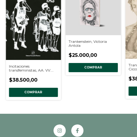
Trankenstein, Victoria
Antola
$25.000,00
Tran
Incitaciones
COMPRAR
Cicc
transfeministas, AA. VV.
Ileana Diéguez y Ana
Longoni (Coord.)
$3
$38.500,00
COMPRAR