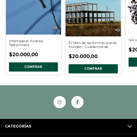
Sol r
Intemperie, Andrea
El libro de las formas que se
Testarmata
hunden. Cuadernos de
$2
Lengua y Literatura IV,
$20.000,00
Mario Ortíz
$20.000,00
COMPRAR
COMPRAR
CATEGORÍAS