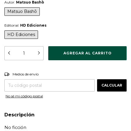
Autor:
Matsuo Bashō
Matsuo Bashō
Editorial:
HD Ediciones
HD Ediciones
CAMBIAR CP
Entregas para el CP:
Medios de envío
CALCULAR
No sé mi código postal
Descripción
No ficción