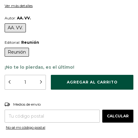
Ver más detalles
Autor:
AA. VV.
AA. VV.
Editorial:
Reunión
Reunión
¡No te lo pierdas, es el último!
CAMBIAR CP
Entregas para el CP:
Medios de envío
CALCULAR
No sé mi código postal