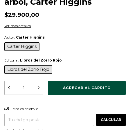
árbol, Carter Higgins
$29.900,00
Ver más detalles
Autor:
Carter Higgins
Carter Higgins
Editorial:
Libros del Zorro Rojo
Libros del Zorro Rojo
CAMBIAR CP
Entregas para el CP:
Medios de envío
CALCULAR