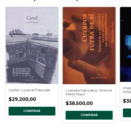
Impr
Cartel, Lucas di Pascuale
Cuerpos fuera de sí, Victoria
Hnos
Pérez Royo
$29.200,00
$38
$38.500,00
COMPRAR
COMPRAR