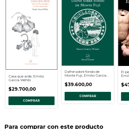
Dafne sobre fondo de
El pe
Monte Fuji, Emilio García
Emil
Casa que arde, Emilio
Wehbi
García Wehbi
$39.600,00
$4
$29.700,00
COMPRAR
COMPRAR
Para comprar con este producto