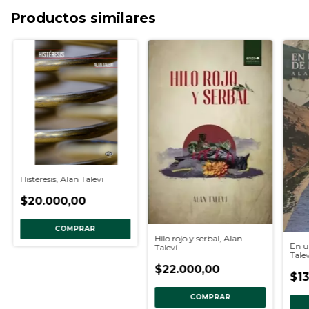
Productos similares
Histéresis, Alan Talevi
$20.000,00
COMPRAR
Hilo rojo y serbal, Alan
En u
Talevi
Talev
$22.000,00
$13
COMPRAR