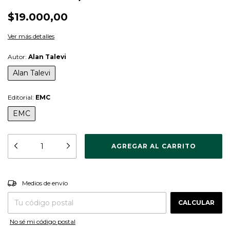
$19.000,00
Ver más detalles
Autor:
Alan Talevi
Alan Talevi
Editorial:
EMC
EMC
CAMBIAR CP
Entregas para el CP:
Medios de envío
CALCULAR
No sé mi código postal