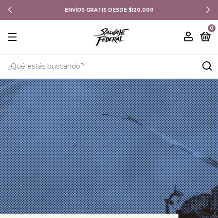
IS DESDE $120.000
TODOS LOS
0