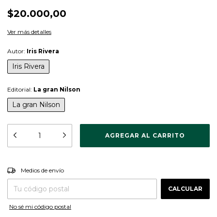
$20.000,00
Ver más detalles
Autor:
Iris Rivera
Iris Rivera
Editorial:
La gran Nilson
La gran Nilson
CAMBIAR CP
Entregas para el CP:
Medios de envío
CALCULAR
No sé mi código postal