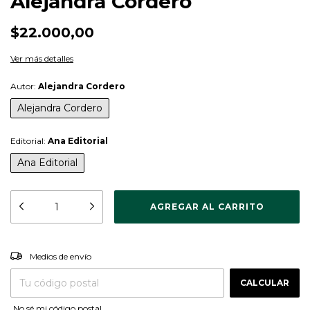
Alejandra Cordero
$22.000,00
Ver más detalles
Autor:
Alejandra Cordero
Alejandra Cordero
Editorial:
Ana Editorial
Ana Editorial
CAMBIAR CP
Entregas para el CP:
Medios de envío
CALCULAR
No sé mi código postal