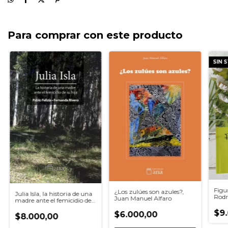
Para comprar con este producto
SIN 
Figu
¿Los zulúes son azules?,
Julia Isla, la historia de una
Rodr
Juan Manuel Alfaro
madre ante el femicidio de
su hija, Pablo Felizia y
$9
$6.000,00
Fernanda Rivero
$8.000,00