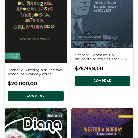
Amador González, un
periodista arisco en Santa Cruz,
Miguel Auzoberria
$25.999,00
Branario. Antología de rarezas,
apocalipsis varios y otras
calamidades, AA. VV.
COMPRAR
$20.000,00
COMPRAR