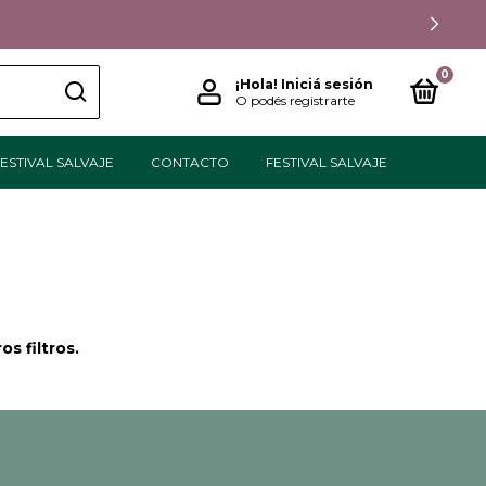
0
¡Hola!
Iniciá sesión
O podés registrarte
ESTIVAL SALVAJE
CONTACTO
FESTIVAL SALVAJE
s filtros.