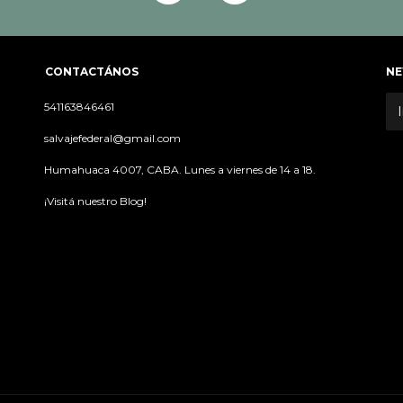
CONTACTÁNOS
NE
541163846461
salvajefederal@gmail.com
Humahuaca 4007, CABA. Lunes a viernes de 14 a 18.
¡Visitá nuestro Blog!