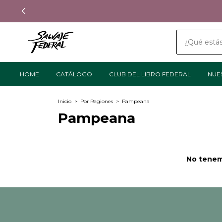
HOME
CATÁLOGO
CLUB DEL LIBRO FEDERAL
NUE
Inicio
>
Por Regiones
>
Pampeana
Pampeana
No tenemo