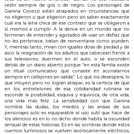
vestir siempre de gris o de negro. Los personajes de 
Gianina Covezzi están atrapados en circunstancias que 
no eligieron o que eligieron pero sin saber exactamente 
cuál era la letra chica de ese contrato que se obligaron a 
sí mismos a cumplir. A la deriva en un mundo que no 
terminan de entender y agotados de usar un disfraz que 
no les pertenece, tratan de reinventarse como pueden. 
Y, mientras tanto, miran con iguales dosis de piedad y de 
asco la resignación de los adultos que cabecean frente a 
sus televisores, duermen en el auto, o se esconden 
detrás de un diario abierto porque “en esta familia existe 
un ritual comunicativo que consiste en acorralarnos 
siempre en callejones sin salida”. Lo que los desespera, lo 
que intuyen pero no logran atrapar, es la certeza de que 
en los entretelones de esa cotidianidad rutinaria se 
esconde la posibilidad, esquiva y equívoca, de otra vida, 
una vida más feliz. La sensibilidad con que Gianina 
nombra las dudas, los miedos y las ansias de sus 
personajes solo es equiparable al uso sutil que hace de 
los silencios: es en lo no dicho donde habita la oscuridad 
sensual de estas historias. Es en las sombras donde estos 
cuentos luminosos se vuelven lacónicamente eléctricos, 