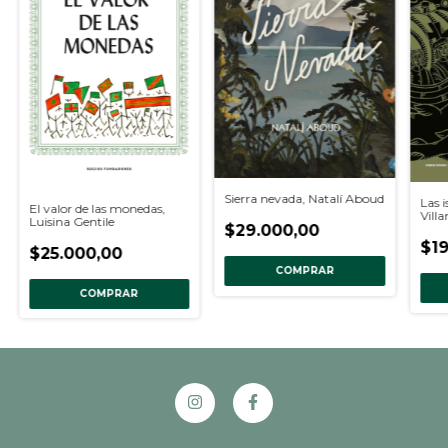
Sierra nevada, Natalí Aboud
Las i
El valor de las monedas,
Vill
Luisina Gentile
$29.000,00
$19
$25.000,00
COMPRAR
COMPRAR