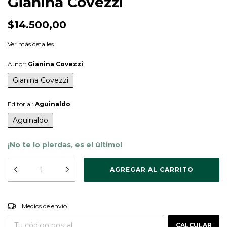
Gianina Covezzi
$14.500,00
Ver más detalles
Autor:
Gianina Covezzi
Gianina Covezzi
Editorial:
Aguinaldo
Aguinaldo
¡No te lo pierdas, es el último!
CAMBIAR CP
Entregas para el CP:
Medios de envío
CALCULAR